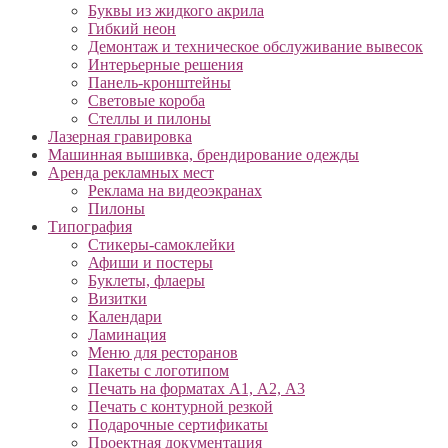
Буквы из жидкого акрила
Гибкий неон
Демонтаж и техническое обслуживание вывесок
Интерьерные решения
Панель-кронштейны
Световые короба
Стеллы и пилоны
Лазерная гравировка
Машинная вышивка, брендирование одежды
Аренда рекламных мест
Реклама на видеоэкранах
Пилоны
Типография
Cтикеры-самоклейки
Афиши и постеры
Буклеты, флаеры
Визитки
Календари
Ламинация
Меню для ресторанов
Пакеты с логотипом
Печать на форматах А1, А2, А3
Печать с контурной резкой
Подарочные сертификаты
Проектная документация