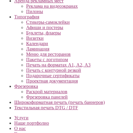
Аренда рекламных мест
Реклама на видеоэкранах
Пилоны
Типография
Cтикеры-самоклейки
Афиши и постеры
Буклеты, флаеры
Визитки
Календари
Ламинация
Меню для ресторанов
Пакеты с логотипом
Печать на форматах А1, А2, А3
Печать с контурной резкой
Подарочные сертификаты
Проектная документация
Фрезеровка
Раскрой материалов
Фрезеровка панелей
Широкоформатная печать (печать баннеров)
Текстильная печать DTG / DTF
Услуги
Наше портфолио
О нас