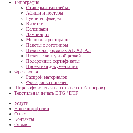
Типография
Cтикеры-самоклейки
Афиши и постеры
Буклеты, флаеры
Визитки
Календари
Ламинация
Меню для ресторанов
Пакеты с логотипом
Печать на форматах А1, А2, А3
Печать с контурной резкой
Подарочные сертификаты
Проектная документация
Фрезеровка
Раскрой материалов
Фрезеровка панелей
Широкоформатная печать (печать баннеров)
Текстильная печать DTG / DTF
Услуги
Наше портфолио
О нас
Контакты
Отзывы